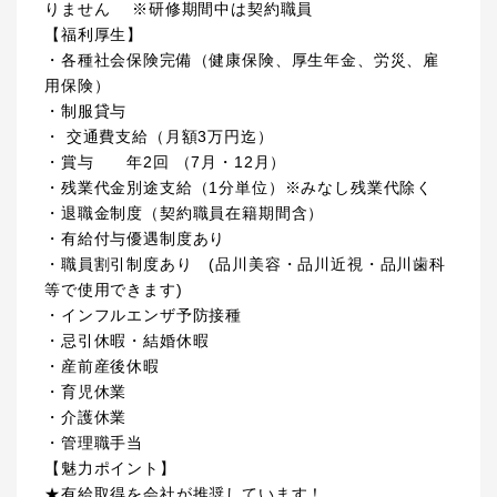
りません ※研修期間中は契約職員
【福利厚生】
・各種社会保険完備（健康保険、厚生年金、労災、雇
用保険）
・制服貸与
・ 交通費支給（月額3万円迄）
・賞与 年2回 （7月・12月）
・残業代金別途支給（1分単位）※みなし残業代除く
・退職金制度（契約職員在籍期間含）
・有給付与優遇制度あり
・職員割引制度あり (品川美容・品川近視・品川歯科
等で使用できます)
・インフルエンザ予防接種
・忌引休暇・結婚休暇
・産前産後休暇
・育児休業
・介護休業
・管理職手当
【魅力ポイント】
★有給取得を会社が推奨しています！