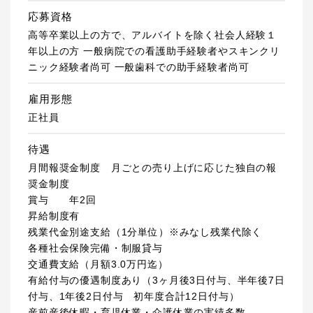
応募資格
高等卒業以上の方で、アルバイトを除く社会人経験１
年以上の方 一般病院での看護助手経験者やスキンクリ
ニック経験者尚可 一般歯科での助手経験者尚可
雇用形態
正社員
待遇
月間報奨金制度 月ごとの売り上げに応じた独自の報
奨金制度
賞与 年2回
昇給制度有
残業代金別途支給（1分単位）※みなし残業代除く
各種社会保険完備・制服貸与
交通費支給（月額3.0万円迄）
有給付与の優遇制度あり（3ヶ月後3日付与、半年後7日
付与、1年後2日付与 初年度合計12日付与）
産前産後休暇・育児休業・介護休業の実績多数