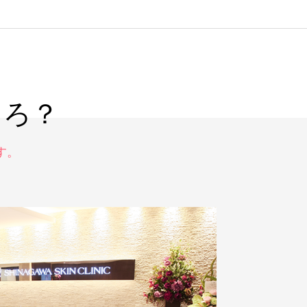
ころ？
す。