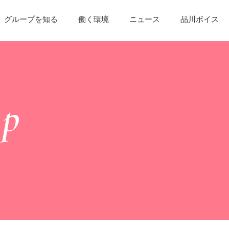
グループを知る
働く環境
ニュース
品川ボイス
up