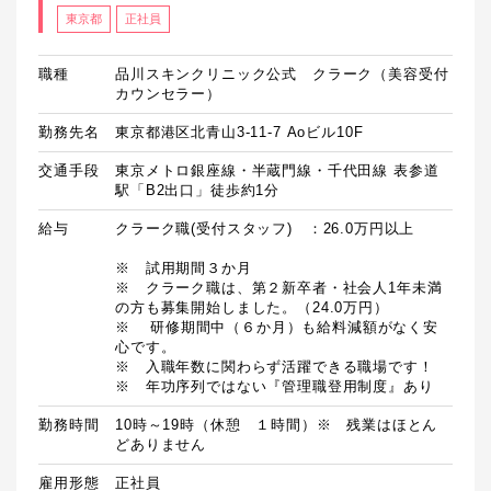
東京都
正社員
職種
品川スキンクリニック公式 クラーク（美容受付
カウンセラー）
勤務先名
東京都港区北青山3-11-7 Aoビル10F
交通手段
東京メトロ銀座線・半蔵門線・千代田線 表参道
駅「B2出口」徒歩約1分
給与
クラーク職(受付スタッフ)　：26.0万円以上

※　試用期間３か月

※　クラーク職は、第２新卒者・社会人1年未満
の方も募集開始しました。（24.0万円）

※	研修期間中（６か月）も給料減額がなく安
心です。

※　入職年数に関わらず活躍できる職場です！

勤務時間
10時～19時（休憩　１時間）※　残業はほとん
どありません
雇用形態
正社員