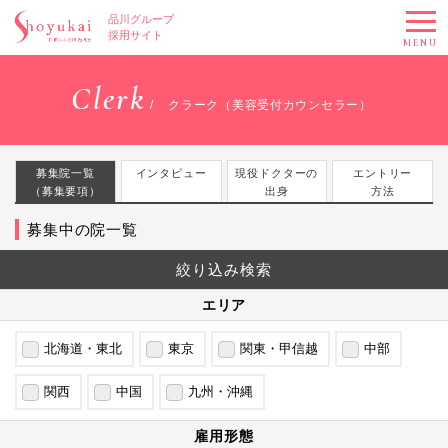
品川グループ
採用サイト
MENU
Clerk
クラーク（美容受付カウンセラー）
募集院一覧
インタビュー
現役ドクターの
エントリー
（募集要項）
出身
方法
募集中の院一覧
絞り込み
検索
エリア
北海道・東北
東京
関東・甲信越
中部
関西
中国
九州・沖縄
雇用形態