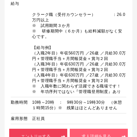
給与
クラーク職（受付カウンセラー）　　　　：26.0
万円以上

※　試用期間３か月

※	研修期間中（６か月）も給料減額がなく安
心です。

【給与例】

（入職2年目）年収560万円 ／26歳 ／月給30.0万
円＋管理職手当＋月間報奨金＋賞与２回

（入職3年目）年収630万円 ／26歳 ／月給30.0万
円＋管理職手当＋月間報奨金＋賞与２回

（入職4年目）年収630万円 ／27歳 ／月給30.0万
円＋管理職手当＋月間報奨金＋賞与２回

※　入職年数に関わらず活躍できる職場です！

勤務時間
10時～20時　：　9時30分～19時30分　（休憩　
１時間15分）※　残業はほとんどありません
雇用形態
正社員
エントリーする
求人詳細を見る