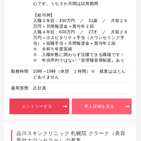
心です。うち３か月間は試用期間

【給与例】

入職２年目：430万円　／　31歳　／　月収２６
万円＋月間報奨金＋賞与年２回

入職４年目：600万円　／　27才　／　月収２６
万円＋ホスピタリティ手当（カウンセリング手
当）＋役職手当＋月間報奨金＋賞与年２回

※　令和５年度実績

※　入職年数に関わらず活躍できる職場です！

※　年功序列ではない『管理職登用制度』あり
勤務時間
10時～19時（休憩　１時間）※　残業はほとん
どありません
雇用形態
正社員
エントリーする
求人詳細を見る
品川スキンクリニック 札幌院 クラーク（美容
受付カウンセラー） の募集