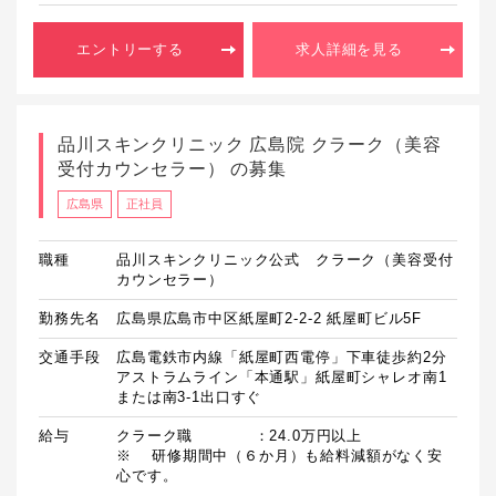
エントリーする
求人詳細を見る
品川スキンクリニック 広島院 クラーク（美容
受付カウンセラー） の募集
広島県
正社員
職種
品川スキンクリニック公式 クラーク（美容受付
カウンセラー）
勤務先名
広島県広島市中区紙屋町2-2-2 紙屋町ビル5F
交通手段
広島電鉄市内線「紙屋町西電停」下車徒歩約2分

アストラムライン「本通駅」紙屋町シャレオ南1
または南3-1出口すぐ
給与
クラーク職　　　　：24.0万円以上

※	研修期間中（６か月）も給料減額がなく安
心です。
