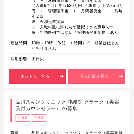
円　＋　月間報奨金　＋　賞与年２回

（入職5年目）年収520万円 ／36歳 ／月給25.3万
円　＋　管理職手当　＋　月間報奨金　＋　賞与
年２回

※　令和元年実績

※　入職年数に関わらず活躍できる職場です！

※　年功序列ではない『管理職登用制度』あり
勤務時間
10時～19時（休憩　１時間）※　残業はほとん
どありません
雇用形態
正社員
エントリーする
求人詳細を見る
品川スキンクリニック 沖縄院 クラーク（美容
受付カウンセラー） の募集
沖縄県
正社員
職種
品川スキンクリニック公式 クラーク（美容受付