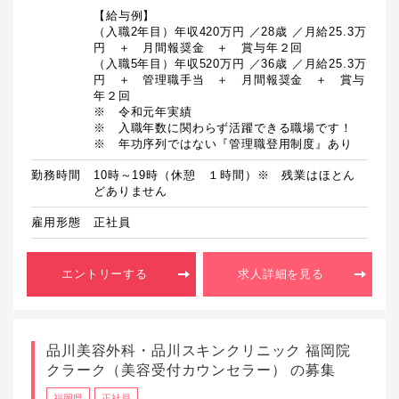
【給与例】

（入職2年目）年収420万円 ／28歳 ／月給25.3万
円　＋　月間報奨金　＋　賞与年２回

（入職5年目）年収520万円 ／36歳 ／月給25.3万
円　＋　管理職手当　＋　月間報奨金　＋　賞与
年２回

※　令和元年実績

※　入職年数に関わらず活躍できる職場です！

※　年功序列ではない『管理職登用制度』あり
勤務時間
10時～19時（休憩　１時間）※　残業はほとん
どありません
雇用形態
正社員
エントリーする
求人詳細を見る
品川美容外科・品川スキンクリニック 福岡院
クラーク（美容受付カウンセラー） の募集
福岡県
正社員