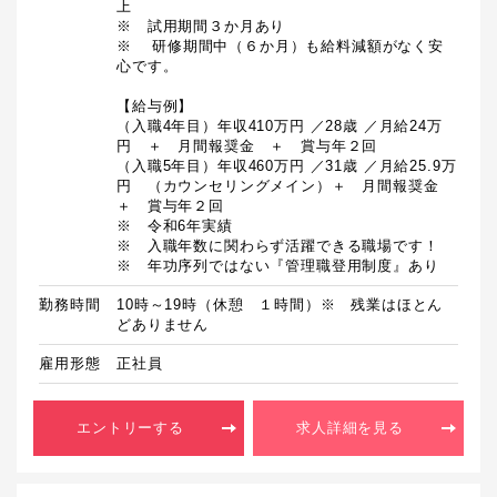
上

※　試用期間３か月あり

※	研修期間中（６か月）も給料減額がなく安
心です。

【給与例】

（入職4年目）年収410万円 ／28歳 ／月給24万
円　＋　月間報奨金　＋　賞与年２回

（入職5年目）年収460万円 ／31歳 ／月給25.9万
円　（カウンセリングメイン）＋　月間報奨金　
＋　賞与年２回

※　令和6年実績

※　入職年数に関わらず活躍できる職場です！

※　年功序列ではない『管理職登用制度』あり
勤務時間
10時～19時（休憩　１時間）※　残業はほとん
どありません
雇用形態
正社員
エントリーする
求人詳細を見る