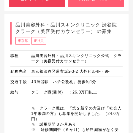
品川美容外科・品川スキンクリニック 渋谷院
クラーク（美容受付カウンセラー） の募集
東京都
正社員
職種
品川美容外科・品川スキンクリニック公式 クラ
ーク（美容受付カウンセラー）
勤務先名
東京都渋谷区道玄坂2-3-2 大外ビル4F・9F
交通手段
JR渋谷駅「ハチ公改札」徒歩約1分
給与
クラーク職(受付)　 ：26.0万円以上

※　クラーク職は、「第２新卒の方及び「社会人
1年未満の方」も募集を開始しました。（24.0万
円）

※　試用期間３か月あり

※	研修期間中（６か月）も給料減額がなく安