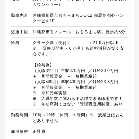
カウンセラー）
勤務先名
沖縄県那覇市おもろまち1-1-12 那覇新都心セン
タービル1F
交通手段
沖縄都市モノレール「おもろまち駅」徒歩約5分
給与
クラーク職（受付）　　　　：21.0万円以上

※	研修期間中（６か月）も給料減額がなく安
心です。

【給与例】

（入職3年目）年収370万円  ／月給23.0万円　
＋　月間報奨金　＋　短期業績給

（入職5年目）年収400万円  ／月給23.3万円　
＋　月間報奨金　＋　短期業績給

※　令和元年実績

※　入職年数に関わらず活躍できる職場です！

※　年功序列ではない『管理職登用制度』あり
勤務時間
10時～19時（休憩　１時間）※　残業はほとん
どありません
雇用形態
正社員