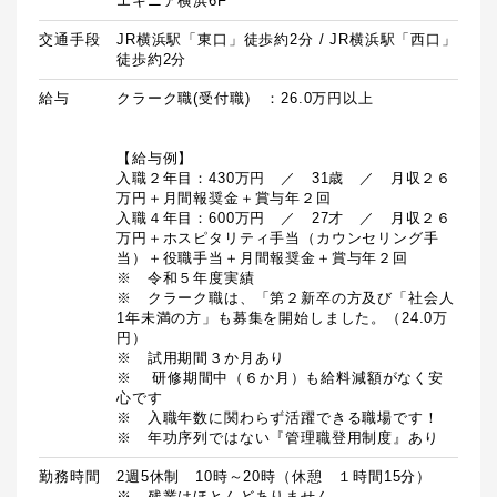
エキニア横浜6F
交通手段
JR横浜駅「東口」徒歩約2分 / JR横浜駅「西口」
徒歩約2分
給与
クラーク職(受付職)　：26.0万円以上

【給与例】

入職２年目：430万円　／　31歳　／　月収２６
万円＋月間報奨金＋賞与年２回

入職４年目：600万円　／　27才　／　月収２６
万円＋ホスピタリティ手当（カウンセリング手
当）＋役職手当＋月間報奨金＋賞与年２回

※　令和５年度実績

※　クラーク職は、「第２新卒の方及び「社会人
1年未満の方」も募集を開始しました。（24.0万
円）

※　試用期間３か月あり

※	研修期間中（６か月）も給料減額がなく安
心です

※　入職年数に関わらず活躍できる職場です！

勤務時間
2週5休制　10時～20時（休憩　１時間15分）
※　残業はほとんどありません