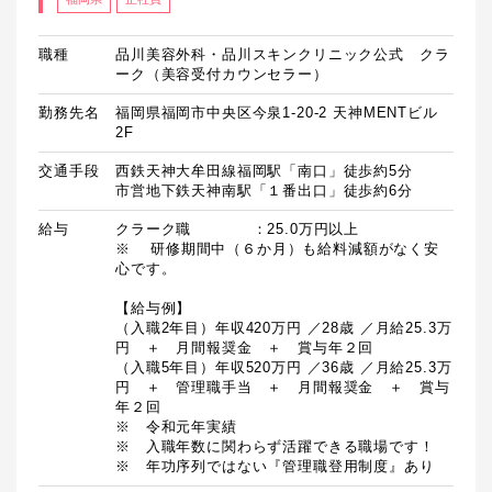
職種
品川美容外科・品川スキンクリニック公式 クラ
ーク（美容受付カウンセラー）
勤務先名
福岡県福岡市中央区今泉1-20-2 天神MENTビル
2F
交通手段
西鉄天神大牟田線福岡駅「南口」徒歩約5分

市営地下鉄天神南駅「１番出口」徒歩約6分
給与
クラーク職　　　　：25.0万円以上

※	研修期間中（６か月）も給料減額がなく安
心です。

【給与例】

（入職2年目）年収420万円 ／28歳 ／月給25.3万
円　＋　月間報奨金　＋　賞与年２回

（入職5年目）年収520万円 ／36歳 ／月給25.3万
円　＋　管理職手当　＋　月間報奨金　＋　賞与
年２回

※　令和元年実績

※　入職年数に関わらず活躍できる職場です！

※　年功序列ではない『管理職登用制度』あり