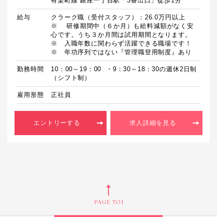
有楽町線 銀座一丁目駅「3番出口」徒歩1分
給与
クラーク職（受付スタッフ）：26.0万円以上

※	研修期間中（６か月）も給料減額がなく安
心です。うち３か月間は試用期間となります。

※　入職年数に関わらず活躍できる職場です！

勤務時間
10：00～19：00  ・9：30～18：30の週休2日制  
（シフト制）
雇用形態
正社員
エントリーする
求人詳細を見る
PAGE TOP