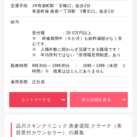
交通手段
JR有楽町駅「京橋口」徒歩2分

有楽町線 銀座一丁目駅「3番出口」徒歩1分
給与
受付職　　　　：26.0万円以上

※	研修期間中（６か月）も給料減額がなく安
心です。

※　入職年数に関わらず活躍できる職場です！

勤務時間
9時30分～18時30分　：　10時～19時（休憩　１
時間）※　残業はほとんどありません
雇用形態
正社員
エントリーする
求人詳細を見る
品川スキンクリニック 表参道院 クラーク（美
容受付カウンセラー） の募集