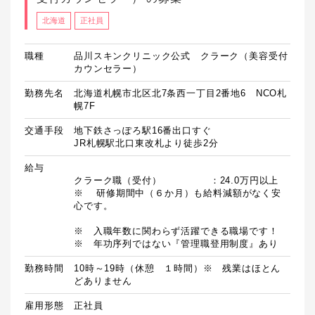
北海道
正社員
職種
品川スキンクリニック公式 クラーク（美容受付
カウンセラー）
勤務先名
北海道札幌市北区北7条西一丁目2番地6 NCO札
幌7F
交通手段
地下鉄さっぽろ駅16番出口すぐ

JR札幌駅北口東改札より徒歩2分
給与
クラーク職（受付）　　　　　：24.0万円以上

※	研修期間中（６か月）も給料減額がなく安
心です。

※　入職年数に関わらず活躍できる職場です！

※　年功序列ではない『管理職登用制度』あり
勤務時間
10時～19時（休憩　１時間）※　残業はほとん
どありません
雇用形態
正社員