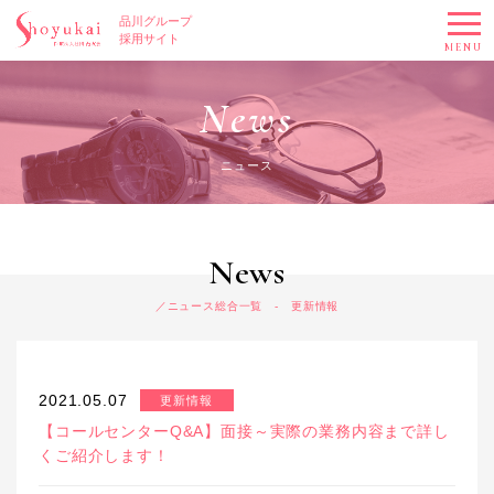
品川グループ
採用サイト
MENU
News
ニュース
News
ニュース総合一覧 - 更新情報
2021.05.07
更新情報
【コールセンターQ&A】面接～実際の業務内容まで詳し
くご紹介します！