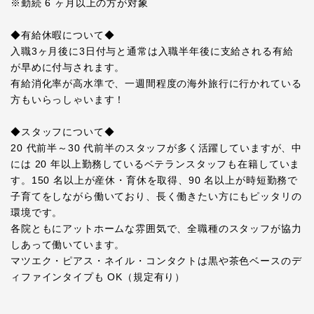
※勤続 6 ヶ月以上の方が対象
◆有給休暇について◆
入職3ヶ月後に3日付与と通常は入職半年後に支給される有給
が早めに付与されます。
有給消化率が高水準で、一週間程度の海外旅行に行かれている
方もいらっしゃいます！
◆スタッフについて◆
20 代前半～30 代前半のスタッフが多く活躍していますが、中
には 20 年以上勤務しているベテランスタッフも在籍していま
す。150 名以上が産休・育休を取得、90 名以上が時短勤務で
子育てをしながら働いており、長く働きたい方にもピッタリの
環境です。
各院ともにアットホームな雰囲気で、全職種のスタッフが協力
しあって働いています。
マツエク・ピアス・ネイル・コンタクトは黒や茶色ベースのデ
ィファインタイプも OK（規定有り）