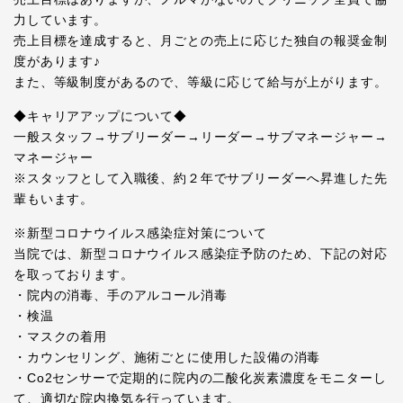
力しています。
売上目標を達成すると、月ごとの売上に応じた独自の報奨金制
度があります♪
また、等級制度があるので、等級に応じて給与が上がります。
◆キャリアアップについて◆
一般スタッフ→サブリーダー→リーダー→サブマネージャー→
マネージャー
※スタッフとして入職後、約２年でサブリーダーへ昇進した先
輩もいます。
※新型コロナウイルス感染症対策について
当院では、新型コロナウイルス感染症予防のため、下記の対応
を取っております。
・院内の消毒、手のアルコール消毒
・検温
・マスクの着用
・カウンセリング、施術ごとに使用した設備の消毒
・Co2センサーで定期的に院内の二酸化炭素濃度をモニターし
て、適切な院内換気を行っています。