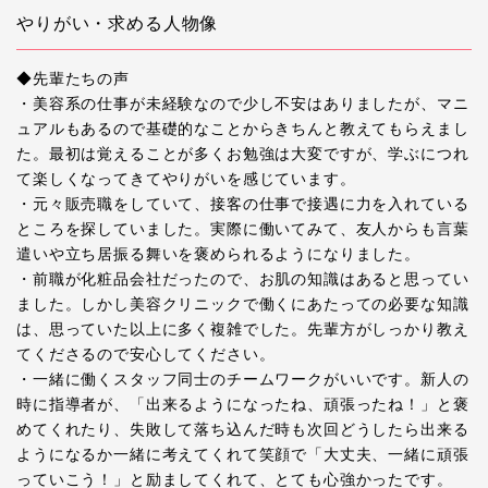
やりがい・求める人物像
◆先輩たちの声
・美容系の仕事が未経験なので少し不安はありましたが、マニ
ュアルもあるので基礎的なことからきちんと教えてもらえまし
た。最初は覚えることが多くお勉強は大変ですが、学ぶにつれ
て楽しくなってきてやりがいを感じています。
・元々販売職をしていて、接客の仕事で接遇に力を入れている
ところを探していました。実際に働いてみて、友人からも言葉
遣いや立ち居振る舞いを褒められるようになりました。
・前職が化粧品会社だったので、お肌の知識はあると思ってい
ました。しかし美容クリニックで働くにあたっての必要な知識
は、思っていた以上に多く複雑でした。先輩方がしっかり教え
てくださるので安心してください。
・一緒に働くスタッフ同士のチームワークがいいです。新人の
時に指導者が、「出来るようになったね、頑張ったね！」と褒
めてくれたり、失敗して落ち込んだ時も次回どうしたら出来る
ようになるか一緒に考えてくれて笑顔で「大丈夫、一緒に頑張
っていこう！」と励ましてくれて、とても心強かったです。