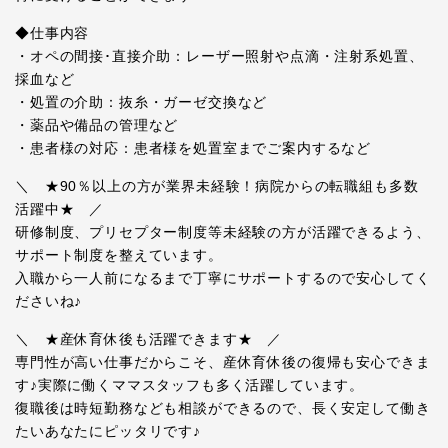
◆仕事内容
・オペの間接･直接介助：レーザー照射や点滴・注射系処置、
採血など
・処置の介助：抜糸・ガーゼ交換など
・薬品や備品の管理など
・患者様の対応：患者様を処置室までご案内するなど
＼ ★90％以上の方が業界未経験！病院からの転職組も多数
活躍中★ ／
研修制度、プリセプター制度等未経験の方が活躍できるよう、
サポート制度を整えています。
入職から一人前になるまで丁寧にサポートするので安心してく
ださいね♪
＼ ★産休育休後も活躍できます★ ／
専門性が高い仕事だからこそ、産休育休後の復帰も安心できま
す♪実際に働くママスタッフも多く活躍しています。
復職後は時短勤務なども相談ができるので、長く安定して働き
たいあなたにピッタリです♪