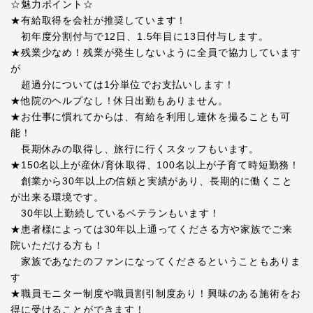
☆魅力ポイント☆
★有給取得を会社が推奨しています！
初年度分割付与で12日、1.5年目に13日付与します。
★残業少なめ！残業が発生しないように全員で協力しています
が
超過分については1分単位でお支払いします！
★他院のヘルプなし！休日出勤もありません。
★お仕事に慣れてからは、有給を利用し連休を撮ることも可
能！
長期休みの取得し、旅行に行くスタッフもいます。
★150名以上が産休/育休取得、100名以上が子育て時短勤務！
創業から30年以上の信頼と実績があり、長期的に働くこと
が出来る環境です。
30年以上勤続しているベテランもいます！
★患者様によっては30年以上通ってくださる方や家族でご来
院いただける方も！
家族であなたのファンになってくださるということもありま
す
★職員モニター制度や職員割引制度あり！興味のある施術をお
得に受けることができます！