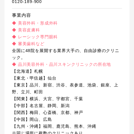
0120-189-900
事業内容
◆ 美容外科・形成外科
◆ 美容皮膚科
◆ レーシック専門眼科
◆ 審美歯科など
全国に48院を展開する業界大手の、自由診療のクリニ
ック。
◆ 品川美容外科・品川スキンクリニックの所在地
【北海道】札幌
【東北・甲信越】仙台
【東京】品川、新宿、渋谷、表参道、池袋、銀座、上
野、立川、町田
【関東】横浜、大宮、宇都宮、千葉
【中部】名古屋、静岡、新潟
【関西】梅田、心斎橋、京都、神戸
【中国】岡山、広島
【九州・沖縄】福岡、鹿児島、熊本、沖縄
※同じ場所に複数のクリニックあり