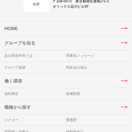
〒108-0075 東京都港区港南2-5-3
住所
オリックス品川ビル5F
HOME
グループを知る
品川美容外科とは
理事長メッセージ
グループ規模
翔友会の強み
働く環境
福利厚生
各種制度
職種から探す
ドクター
看護師
薬剤師・培養士
歯科衛生士