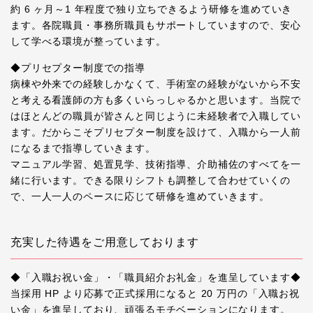
約 6 ヶ月～1 年程度で独り立ちできるよう研修を進めていき
ます。各院職員・事務所職員もサポートしていますので、安心
して学べる環境が整っています。
◆プリセプター制度での指導
病棟や外来での経験しかなくて、手術室の経験がないから不安
と考える看護師の方も多くいらっしゃるかと思います。当院で
はほとんどの職員が皆さんと同じように未経験者で入職してい
ます。だからこそプリセプター制度を設けて、入職から一人前
になるまで指導していきます。
マニュアル学習、処置見学、技術指導、介助補佐のすべてを一
緒に行います。できる限りシフトも調整して合わせていくの
で、一人一人のペースに応じて研修を進めていきます。
充実した待遇をご用意しております
◆「入職お祝い金」・「職員紹介お礼金」を進呈しています◆
当採用 HP より応募で正式採用になると 20 万円の「入職お祝
い金」を進呈しており、頑張るモチベーションになります。