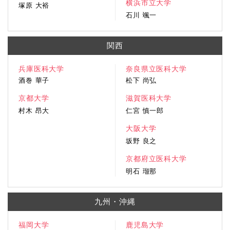
横浜市立大学
塚原 大裕
石川 颯一
関西
兵庫医科大学
奈良県立医科大学
酒巻 華子
松下 尚弘
京都大学
滋賀医科大学
村木 昂大
仁宮 慎一郎
大阪大学
坂野 良之
京都府立医科大学
明石 瑠那
九州・沖縄
福岡大学
鹿児島大学