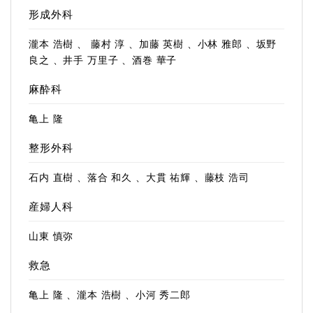
形成外科
瀧本 浩樹 、 藤村 淳 、加藤 英樹 、小林 雅郎 、坂野
良之 、井手 万里子 、酒巻 華子
麻酔科
亀上 隆
整形外科
石内 直樹 、落合 和久 、大貫 祐輝 、藤枝 浩司
産婦人科
山東 慎弥
救急
亀上 隆 、瀧本 浩樹 、小河 秀二郎