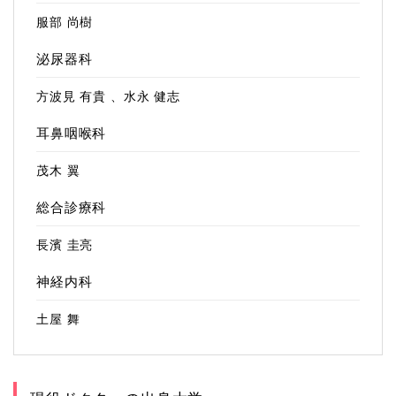
服部 尚樹
泌尿器科
方波見 有貴 、水永 健志
耳鼻咽喉科
茂木 翼
総合診療科
長濱 圭亮
神経内科
土屋 舞