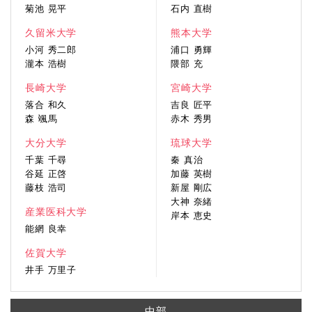
菊池 晃平
石内 直樹
久留米大学
熊本大学
小河 秀二郎
浦口 勇輝
瀧本 浩樹
隈部 充
長崎大学
宮崎大学
落合 和久
吉良 匠平
森 颯馬
赤木 秀男
大分大学
琉球大学
千葉 千尋
秦 真治
谷延 正啓
加藤 英樹
藤枝 浩司
新屋 剛広
大神 奈緒
産業医科大学
岸本 恵史
能網 良幸
佐賀大学
井手 万里子
中部