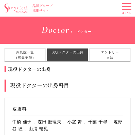
品川グループ
採用サイト
MENU
Doctor
ドクター
募集院一覧
現役ドクターの出身
エントリー
（募集要項）
方法
現役ドクターの出身
現役ドクターの出身科目
皮膚科
中橋 佳子 、森田 磨理夫 、小室 舞 、千葉 千尋 、塩野
谷 匠 、山浦 暢晃