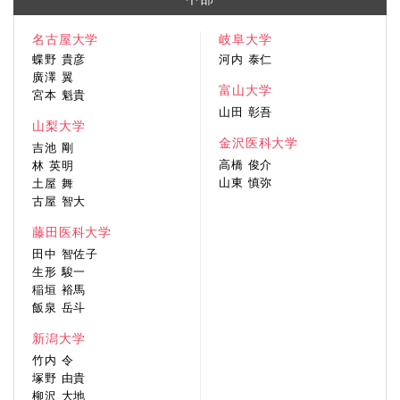
名古屋大学
岐阜大学
蝶野 貴彦
河内 泰仁
廣澤 翼
富山大学
宮本 魁貴
山田 彰吾
山梨大学
金沢医科大学
吉池 剛
高橋 俊介
林 英明
山東 慎弥
土屋 舞
古屋 智大
藤田医科大学
田中 智佐子
生形 駿一
稲垣 裕馬
飯泉 岳斗
新潟大学
竹内 令
塚野 由貴
柳沢 大地