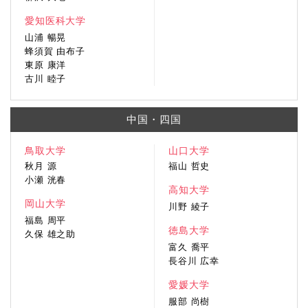
愛知医科大学
山浦 暢晃
蜂須賀 由布子
東原 康洋
古川 睦子
中国・四国
鳥取大学
山口大学
秋月 源
福山 哲史
小瀬 洸春
高知大学
岡山大学
川野 綾子
福島 周平
徳島大学
久保 雄之助
富久 喬平
長谷川 広幸
愛媛大学
服部 尚樹