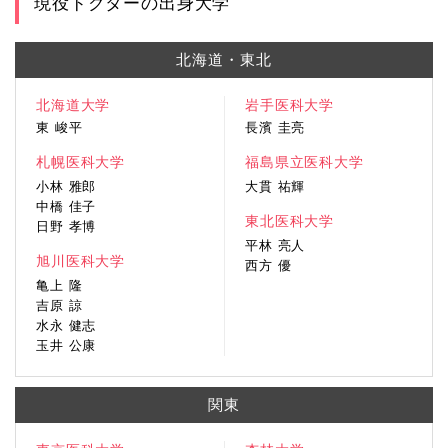
現役ドクターの出身大学
北海道・東北
北海道大学
岩手医科大学
東 峻平
長濱 圭亮
札幌医科大学
福島県立医科大学
小林 雅郎
大貫 祐輝
中橋 佳子
東北医科大学
日野 孝博
平林 亮人
旭川医科大学
西方 優
亀上 隆
吉原 諒
水永 健志
玉井 公康
関東