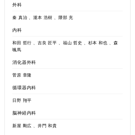
外科
秦 真治 、瀧本 浩樹 、隈部 充
内科
和田 哲行 、吉良 匠平 、福山 哲史 、杉本 和也 、森
颯馬
消化器外科
菅原 章隆
循環器内科
日野 翔平
脳神経内科
新屋 剛広 、井門 和貴