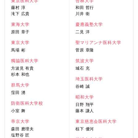
東京医科大学
杏林大学
藤村 淳
和田 哲行
滝下 広貴
川井 衛
東海大学
慶應義塾大学
原田 章子
二見 洋
東京大学
聖マリアンナ医科大学
馬場 彬
菅原 章隆
獨協医科大学
筑波大学
方波見 有貴
城石 充
杉本 和也
埼玉医科大学
群馬大学
谷崎 誠
窪田 湧
昭和大学
防衛医科大学校
日野 翔平
小室 舞
藤本 謙人
帝京大学
東京慈恵会医科大学
森田 磨理夫
椋下 優河
塩野谷 匠