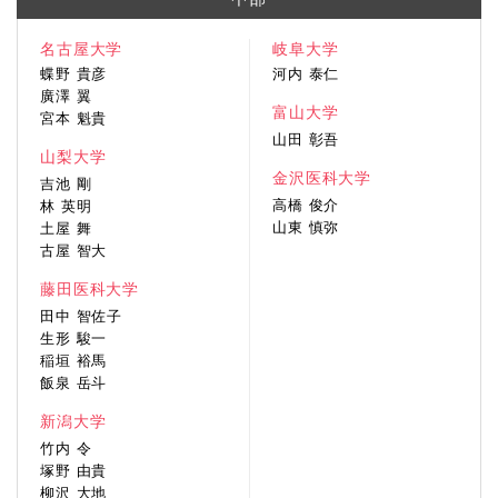
名古屋大学
岐阜大学
蝶野 貴彦
河内 泰仁
廣澤 翼
富山大学
宮本 魁貴
山田 彰吾
山梨大学
金沢医科大学
吉池 剛
高橋 俊介
林 英明
山東 慎弥
土屋 舞
古屋 智大
藤田医科大学
田中 智佐子
生形 駿一
稲垣 裕馬
飯泉 岳斗
新潟大学
竹内 令
塚野 由貴
柳沢 大地