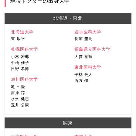
現役ドクターの出身大学
北海道・東北
北海道大学
岩手医科大学
東 峻平
長濱 圭亮
札幌医科大学
福島県立医科大学
小林 雅郎
大貫 祐輝
中橋 佳子
東北医科大学
日野 孝博
平林 亮人
旭川医科大学
西方 優
亀上 隆
吉原 諒
水永 健志
玉井 公康
関東