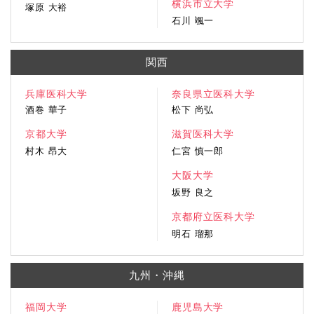
横浜市立大学
塚原 大裕
石川 颯一
関西
兵庫医科大学
奈良県立医科大学
酒巻 華子
松下 尚弘
京都大学
滋賀医科大学
村木 昂大
仁宮 慎一郎
大阪大学
坂野 良之
京都府立医科大学
明石 瑠那
九州・沖縄
福岡大学
鹿児島大学