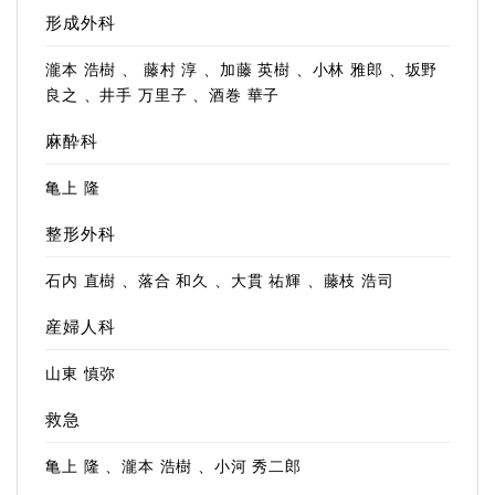
形成外科
瀧本 浩樹 、 藤村 淳 、加藤 英樹 、小林 雅郎 、坂野
良之 、井手 万里子 、酒巻 華子
麻酔科
亀上 隆
整形外科
石内 直樹 、落合 和久 、大貫 祐輝 、藤枝 浩司
産婦人科
山東 慎弥
救急
亀上 隆 、瀧本 浩樹 、小河 秀二郎