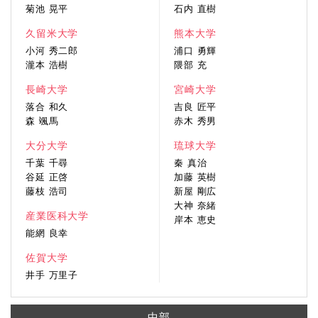
菊池 晃平
石内 直樹
久留米大学
熊本大学
小河 秀二郎
浦口 勇輝
瀧本 浩樹
隈部 充
長崎大学
宮崎大学
落合 和久
吉良 匠平
森 颯馬
赤木 秀男
大分大学
琉球大学
千葉 千尋
秦 真治
谷延 正啓
加藤 英樹
藤枝 浩司
新屋 剛広
大神 奈緒
産業医科大学
岸本 恵史
能網 良幸
佐賀大学
井手 万里子
中部