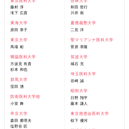
東京医科大学
杏林大学
藤村 淳
和田 哲行
滝下 広貴
川井 衛
東海大学
慶應義塾大学
原田 章子
二見 洋
東京大学
聖マリアンナ医科大学
馬場 彬
菅原 章隆
獨協医科大学
筑波大学
方波見 有貴
城石 充
杉本 和也
埼玉医科大学
群馬大学
谷崎 誠
窪田 湧
昭和大学
防衛医科大学校
日野 翔平
小室 舞
藤本 謙人
帝京大学
東京慈恵会医科大学
森田 磨理夫
椋下 優河
塩野谷 匠