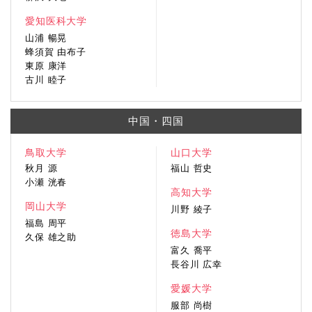
愛知医科大学
山浦 暢晃
蜂須賀 由布子
東原 康洋
古川 睦子
中国・四国
鳥取大学
山口大学
秋月 源
福山 哲史
小瀬 洸春
高知大学
岡山大学
川野 綾子
福島 周平
徳島大学
久保 雄之助
富久 喬平
長谷川 広幸
愛媛大学
服部 尚樹