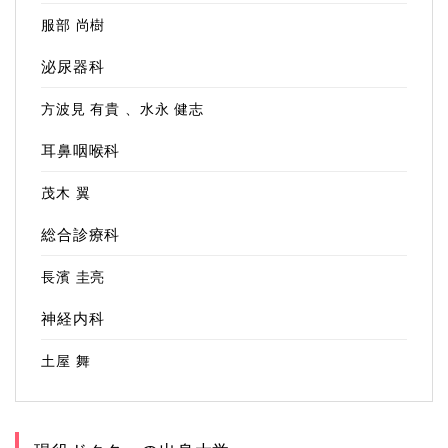
服部 尚樹
泌尿器科
方波見 有貴 、水永 健志
耳鼻咽喉科
茂木 翼
総合診療科
長濱 圭亮
神経内科
土屋 舞