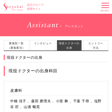
品川グループ
採用サイト
MENU
Assistant
アシスタント
募集院一覧
インタビュー
現役ドクターの
エントリー
（募集要項）
出身
方法
現役ドクターの出身
現役ドクターの出身科目
皮膚科
中橋 佳子 、森田 磨理夫 、小室 舞 、千葉 千尋 、塩野
谷 匠 、山浦 暢晃