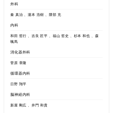
外科
秦 真治 、瀧本 浩樹 、隈部 充
内科
和田 哲行 、吉良 匠平 、福山 哲史 、杉本 和也 、森
颯馬
消化器外科
菅原 章隆
循環器内科
日野 翔平
脳神経内科
新屋 剛広 、井門 和貴