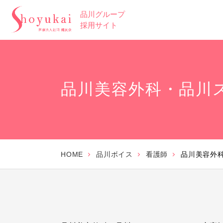
品川グループ
採用サイト
品川美容外科・品川
HOME
品川ボイス
看護師
品川美容外