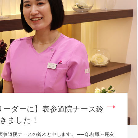
リーダーに】表参道院ナース鈴
きました！
 表参道院ナースの鈴木と申します。 ──Q.前職～翔友