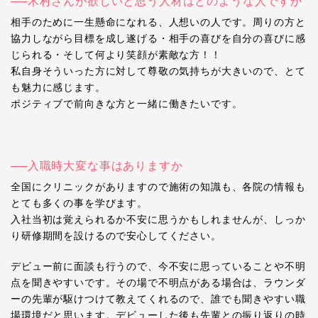
──木村さんが欲しいと思う人材はどのような人ですか
相手のために一生懸命になれる、人想いの人です。周りの方と
協力しながら目標を成し遂げる・相手の喜びを自分の喜びに感
じられる・そして何より笑顔が素敵な方！！
私自身そういった方に対して尊敬の気持ちが大きいので、とて
も魅力に感じます。
ポジティブで前向きな方と一緒に働きたいです。
──入職時大変な事はありますか
全国にクリニックがありますので施術の知識も、各院の情報も
とても多くの事を学びます。
入社当初は覚えられるか不安に思うかもしれませんが、しっか
り研修期間を設けるので安心してください。
デビュー前に面談も行うので、今不安に思っていることや不明
点を聞きやすいです。その場で不明点がある場合は、ラウンダ
ーの先輩が駆けつけて教えてくれるので、誰でも聞きやすい職
場環境だと思います。デビューした後も先輩との振り返りの時