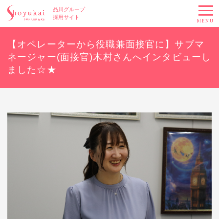
品川グループ
採用サイト
MENU
【オペレーターから役職兼面接官に】サブマ
ネージャー(面接官)木村さんへインタビューし
ました☆★