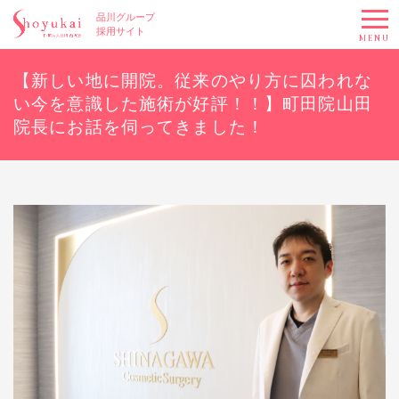
品川グループ
採用サイト
MENU
【新しい地に開院。従来のやり方に囚われな
い今を意識した施術が好評！！】町田院山田
院長にお話を伺ってきました！