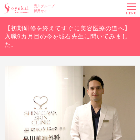
品川グループ
採用サイト
MENU
【初期研修を終えてすぐに美容医療の道へ】
入職9カ月目の今を城石先生に聞いてみまし
た。