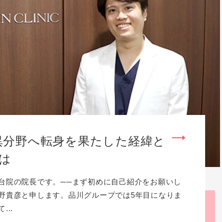
異分野へ転身を果たした経緯と
は
台院の院長です。──まず初めに自己紹介をお願いし
野貴彦と申します。品川グループでは5年目になりま
..