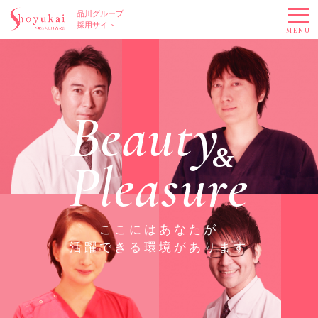
品川グループ
採用サイト
MENU
Beauty
&
Pleasure
ここにはあなたが
活躍できる環境があります