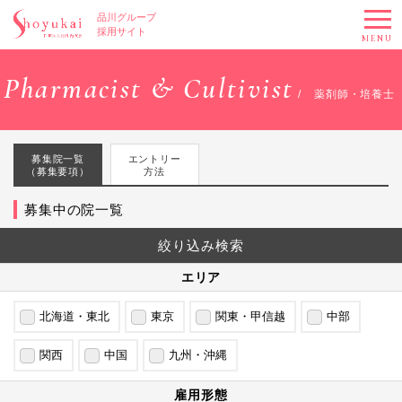
品川グループ
採用サイト
MENU
Pharmacist & Cultivist
薬剤師・培養士
募集院一覧
エントリー
（募集要項）
方法
募集中の院一覧
絞り込み
検索
エリア
北海道・東北
東京
関東・甲信越
中部
関西
中国
九州・沖縄
雇用形態