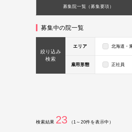
募集院一覧
（募集要項）
募集中の院一覧
エリア
北海道・
絞り込み
検索
雇用形態
正社員
23
検索結果
（
1
～
20
件を表示中）