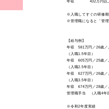
年収　　　　432万円以上
※入職してすぐの研修期
※管理職になると「管理
【給与例】

年収　581万円／26歳
（入職1.5年目）

年収　605万円／25歳
（入職2.5年目）

年収　627万円／26歳
（入職3.5年目）

年収　674万円／28歳
管理職手当　（入職4年目
※令和2年度実績
