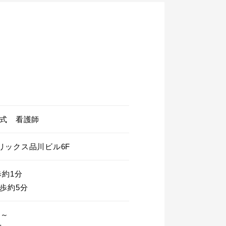
式 看護師
オリックス品川ビル6F
約1分

歩約5分
～
