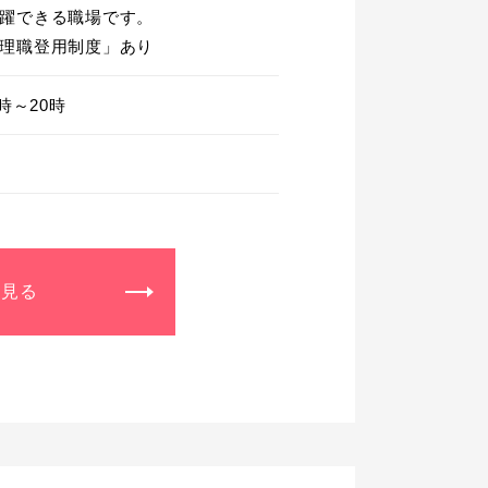
躍できる職場です。

理職登用制度」あり
時～20時
を見る