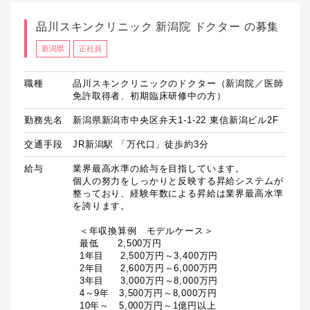
品川スキンクリニック 新潟院 ドクター の募集
新潟県
正社員
職種
品川スキンクリニックのドクター（新潟院／医師
免許取得者、初期臨床研修中の方）
勤務先名
新潟県新潟市中央区弁天1-1-22 東信新潟ビル2F
交通手段
JR新潟駅 「万代口」徒歩約3分
給与
業界最高水準の給与を目指しています。

個人の努力をしっかりと反映する昇給システムが
整っており、経験年数による昇給は業界最高水準
を誇ります。

  ＜年収換算例　モデルケース＞

  最低　　2,500万円

  1年目　  2,500万円～3,400万円

  2年目　  2,600万円～6,000万円

  3年目　  3,000万円～8,000万円

  4～9年　3,500万円～8,000万円

  10年～　5,000万円～1億円以上