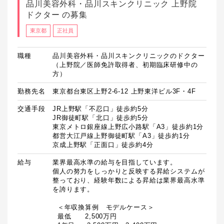
品川美容外科・品川スキンクリニック 上野院
ドクター の募集
東京都
正社員
職種
品川美容外科・品川スキンクリニックのドクター
（上野院／医師免許取得者、初期臨床研修中の
方）
勤務先名
東京都台東区上野2-6-12 上野東洋ビル3F・4F
交通手段
JR上野駅「不忍口」徒歩約5分

JR御徒町駅「北口」徒歩約5分

東京メトロ銀座線上野広小路駅「A3」徒歩約1分

都営大江戸線上野御徒町駅「A3」徒歩約1分

京成上野駅「正面口」徒歩約4分
給与
業界最高水準の給与を目指しています。

個人の努力をしっかりと反映する昇給システムが
整っており、経験年数による昇給は業界最高水準
を誇ります。

  ＜年収換算例　モデルケース＞

  最低　　2,500万円
