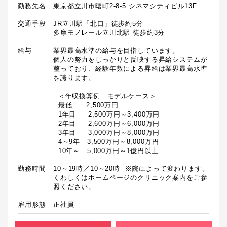
勤務先名
東京都立川市曙町2-8-5 シネマシティビル13F
交通手段
JR立川駅「北口」徒歩約5分

多摩モノレール立川北駅 徒歩約3分
給与
業界最高水準の給与を目指しています。

個人の努力をしっかりと反映する昇給システムが
整っており、経験年数による昇給は業界最高水準
を誇ります。

  ＜年収換算例　モデルケース＞

  最低　　2,500万円

  1年目　  2,500万円～3,400万円

  2年目　  2,600万円～6,000万円

  3年目　  3,000万円～8,000万円

  4～9年　3,500万円～8,000万円

  10年～　5,000万円～1億円以上
勤務時間
10～19時／10～20時  ※院によって変わります。
くわしくはホームページのクリニック案内をご参
照ください。
雇用形態
正社員