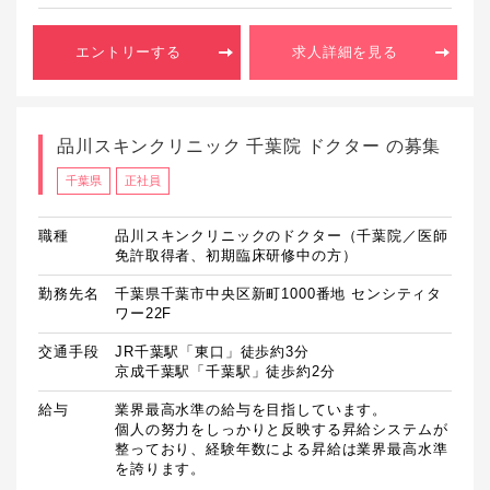
エントリーする
求人詳細を見る
品川スキンクリニック 千葉院 ドクター の募集
千葉県
正社員
職種
品川スキンクリニックのドクター（千葉院／医師
免許取得者、初期臨床研修中の方）
勤務先名
千葉県千葉市中央区新町1000番地 センシティタ
ワー22F
交通手段
JR千葉駅「東口」徒歩約3分

京成千葉駅「千葉駅」徒歩約2分
給与
業界最高水準の給与を目指しています。

個人の努力をしっかりと反映する昇給システムが
整っており、経験年数による昇給は業界最高水準
を誇ります。
