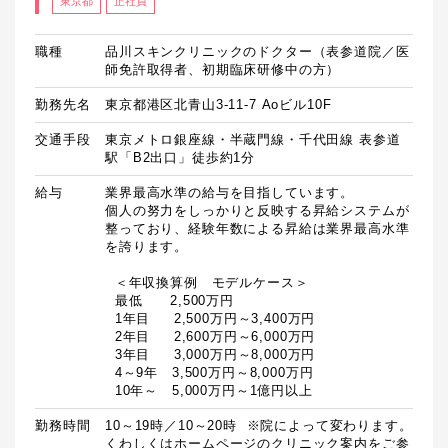
東京都
正社員
職種
品川スキンクリニックのドクター（表参道院／医
師免許取得者、初期臨床研修中の方）
勤務先名
東京都港区北青山3-11-7 Aoビル10F
交通手段
東京メトロ銀座線・半蔵門線・千代田線 表参道
駅「B2出口」徒歩約1分
給与
業界最高水準の給与を目指しています。

個人の努力をしっかりと反映する昇給システムが
整っており、経験年数による昇給は業界最高水準
を誇ります。

  ＜年収換算例　モデルケース＞

  最低　　2,500万円

  1年目　  2,500万円～3,400万円

  2年目　  2,600万円～6,000万円

  3年目　  3,000万円～8,000万円

  4～9年　3,500万円～8,000万円

  10年～　5,000万円～1億円以上
勤務時間
10～19時／10～20時  ※院によって変わります。
くわしくはホームページのクリニック案内をご参