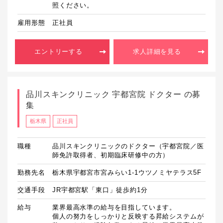
照ください。
雇用形態
正社員
エントリーする
求人詳細を見る
品川スキンクリニック 宇都宮院 ドクター の募
集
栃木県
正社員
職種
品川スキンクリニックのドクター（宇都宮院／医
師免許取得者、初期臨床研修中の方）
勤務先名
栃木県宇都宮市宮みらい1-1ウツノミヤテラス5F
交通手段
JR宇都宮駅「東口」徒歩約1分
給与
業界最高水準の給与を目指しています。

個人の努力をしっかりと反映する昇給システムが