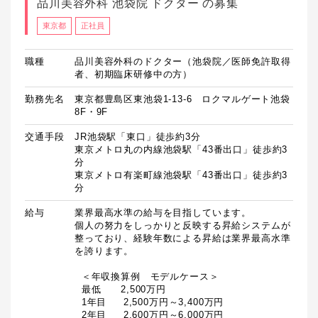
品川美容外科 池袋院 ドクター の募集
東京都
正社員
職種
品川美容外科のドクター（池袋院／医師免許取得
者、初期臨床研修中の方）
勤務先名
東京都豊島区東池袋1-13-6 ロクマルゲート池袋
8F・9F
交通手段
JR池袋駅「東口」徒歩約3分

東京メトロ丸の内線池袋駅「43番出口」徒歩約3
分

東京メトロ有楽町線池袋駅「43番出口」徒歩約3
分
給与
業界最高水準の給与を目指しています。

個人の努力をしっかりと反映する昇給システムが
整っており、経験年数による昇給は業界最高水準
を誇ります。

  ＜年収換算例　モデルケース＞

  最低　　2,500万円

  1年目　  2,500万円～3,400万円

  2年目　  2,600万円～6,000万円
