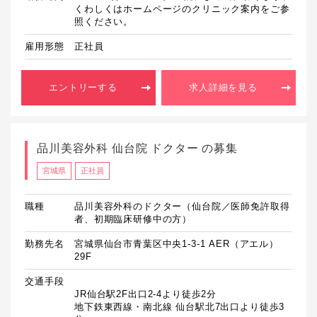
くわしくはホームページのクリニック案内をご参
照ください。
雇用形態
正社員
エントリーする
求人詳細を見る
品川美容外科 仙台院 ドクター の募集
宮城県
正社員
職種
品川美容外科のドクター（仙台院／医師免許取得
者、初期臨床研修中の方）
勤務先名
宮城県仙台市青葉区中央1-3-1 AER（アエル）
29F
交通手段
JR仙台駅2F出口2-4より徒歩2分

地下鉄東西線・南北線 仙台駅北7出口より徒歩3