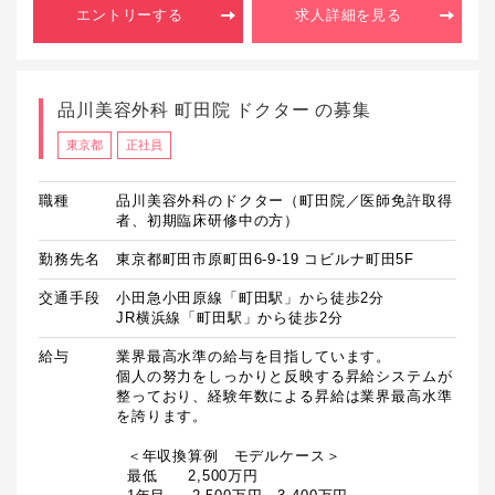
エントリーする
求人詳細を見る
品川美容外科 町田院 ドクター の募集
東京都
正社員
職種
品川美容外科のドクター（町田院／医師免許取得
者、初期臨床研修中の方）
勤務先名
東京都町田市原町田6-9-19 コビルナ町田5F
交通手段
小田急小田原線「町田駅」から徒歩2分

JR横浜線「町田駅」から徒歩2分
給与
業界最高水準の給与を目指しています。

個人の努力をしっかりと反映する昇給システムが
整っており、経験年数による昇給は業界最高水準
を誇ります。

  ＜年収換算例　モデルケース＞

  最低　　2,500万円
