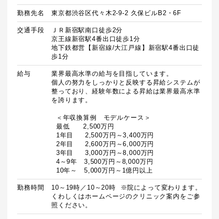
勤務先名
東京都渋谷区代々木2-9-2 久保ビルB2・6F
交通手段
ＪＲ新宿駅南口徒歩2分

京王線新宿駅4番出口徒歩1分

地下鉄都営【新宿線/大江戸線】新宿駅4番出口徒
歩1分
給与
業界最高水準の給与を目指しています。

個人の努力をしっかりと反映する昇給システムが
整っており、経験年数による昇給は業界最高水準
を誇ります。

  ＜年収換算例　モデルケース＞

  最低　　2,500万円

  1年目　  2,500万円～3,400万円

  2年目　  2,600万円～6,000万円

  3年目　  3,000万円～8,000万円

  4～9年　3,500万円～8,000万円

  10年～　5,000万円～1億円以上
勤務時間
10～19時／10～20時  ※院によって変わります。
くわしくはホームページのクリニック案内をご参
照ください。