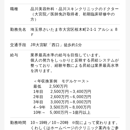
職種
品川美容外科・品川スキンクリニックのドクター
（大宮院／医師免許取得者、初期臨床研修中の
方）
勤務先名
埼玉県さいたま市大宮区桜木町2-1-1 アルシェ 8
Ｆ
交通手段
JR大宮駅「西口」徒歩約1分
給与
業界最高水準の給与を目指しています。

個人の努力をしっかりと反映する昇給システムが
整っており、経験年数による昇給は業界最高水準
を誇ります。

  ＜年収換算例　モデルケース＞

  最低　　2,500万円

  1年目　  2,500万円～3,400万円

  2年目　  2,600万円～6,000万円

  3年目　  3,000万円～8,000万円

  4～9年　3,500万円～8,000万円

  10年～　5,000万円～1億円以上
勤務時間
10～19時／10～20時  ※院によって変わります。
くわしくはホームページのクリニック案内をご参