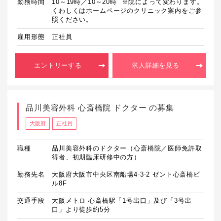
勤務時間
10～19時／10～20時  ※院によって変わります。
くわしくはホームページのクリニック案内をご参
照ください。
雇用形態
正社員
エントリーする
求人詳細を見る
品川美容外科 心斎橋院 ドクター の募集
大阪府
正社員
職種
品川美容外科のドクター（心斎橋院／医師免許取
得者、初期臨床研修中の方）
勤務先名
大阪府大阪市中央区南船場4-3-2 ゼント心斎橋ビ
ル8F
交通手段
大阪メトロ 心斎橋駅「1号出口」及び「3号出
口」より徒歩約5分