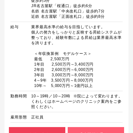
徒歩約3分

JR名古屋駅「桜通口」徒歩約6分

名鉄 名古屋駅「中央改札口」徒歩約7分

近鉄 名古屋駅「正面改札口」徒歩約8分
給与
業界最高水準の給与を目指しています。

個人の努力をしっかりと反映する昇給システムが
整っており、経験年数による昇給は業界最高水準
を誇ります。

  ＜年収換算例　モデルケース＞

  最低　　2,500万円

  1年目　  2,500万円～3,400万円

  2年目　  2,600万円～6,000万円

  3年目　  3,000万円～8,000万円

  4～9年　3,500万円～8,000万円

  10年～　5,000万円～1億円以上
勤務時間
10～19時／10～20時  ※院によって変わります。
くわしくはホームページのクリニック案内をご参
照ください。
雇用形態
正社員