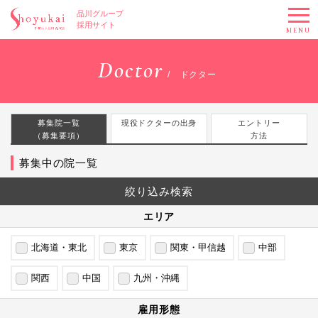
品川グループ
採用サイト
MENU
Doctor
ドクター
募集院一覧
現役ドクターの出身
エントリー
（募集要項）
方法
募集中の院一覧
絞り込み
検索
エリア
北海道・東北
東京
関東・甲信越
中部
関西
中国
九州・沖縄
雇用形態