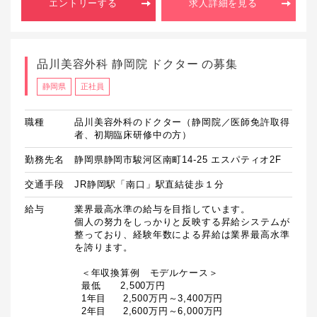
エントリーする
求人詳細を見る
品川美容外科 静岡院 ドクター の募集
静岡県
正社員
職種
品川美容外科のドクター（静岡院／医師免許取得
者、初期臨床研修中の方）
勤務先名
静岡県静岡市駿河区南町14-25 エスパティオ2F
交通手段
JR静岡駅「南口」駅直結徒歩１分
給与
業界最高水準の給与を目指しています。

個人の努力をしっかりと反映する昇給システムが
整っており、経験年数による昇給は業界最高水準
を誇ります。

  ＜年収換算例　モデルケース＞

  最低　　2,500万円

  1年目　  2,500万円～3,400万円

  2年目　  2,600万円～6,000万円
