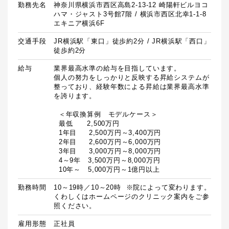
勤務先名
神奈川県横浜市西区高島2-13-12 崎陽軒ビルヨコ
ハマ・ジャスト3号館7階 / 横浜市西区北幸1-1-8
エキニア横浜6F
交通手段
JR横浜駅「東口」徒歩約2分 / JR横浜駅「西口」
徒歩約2分
給与
業界最高水準の給与を目指しています。

個人の努力をしっかりと反映する昇給システムが
整っており、経験年数による昇給は業界最高水準
を誇ります。

  ＜年収換算例　モデルケース＞

  最低　　2,500万円

  1年目　  2,500万円～3,400万円

  2年目　  2,600万円～6,000万円

  3年目　  3,000万円～8,000万円

  4～9年　3,500万円～8,000万円

  10年～　5,000万円～1億円以上
勤務時間
10～19時／10～20時  ※院によって変わります。
くわしくはホームページのクリニック案内をご参
照ください。
雇用形態
正社員