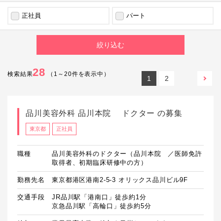
正社員
パート
28
検索結果
（
1
～
20
件を表示中）
1
2
品川美容外科 品川本院 ドクター の募集
東京都
正社員
職種
品川美容外科のドクター（品川本院 ／医師免許
取得者、初期臨床研修中の方）
勤務先名
東京都港区港南2-5-3 オリックス品川ビル9F
交通手段
JR品川駅「港南口」徒歩約1分

京急品川駅「高輪口」徒歩約5分