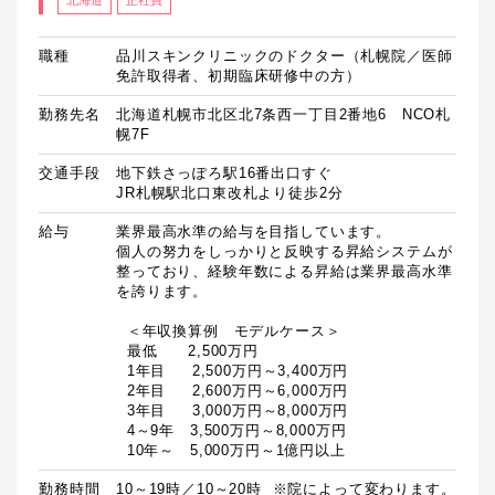
北海道
正社員
職種
品川スキンクリニックのドクター（札幌院／医師
免許取得者、初期臨床研修中の方）
勤務先名
北海道札幌市北区北7条西一丁目2番地6 NCO札
幌7F
交通手段
地下鉄さっぽろ駅16番出口すぐ

JR札幌駅北口東改札より徒歩2分
給与
業界最高水準の給与を目指しています。

個人の努力をしっかりと反映する昇給システムが
整っており、経験年数による昇給は業界最高水準
を誇ります。

  ＜年収換算例　モデルケース＞

  最低　　2,500万円

  1年目　  2,500万円～3,400万円

  2年目　  2,600万円～6,000万円

  3年目　  3,000万円～8,000万円

  4～9年　3,500万円～8,000万円

  10年～　5,000万円～1億円以上
勤務時間
10～19時／10～20時  ※院によって変わります。