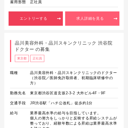
雇用形態
正社員
エントリーする
求人詳細を見る
品川美容外科・品川スキンクリニック 渋谷院
ドクター の募集
東京都
正社員
職種
品川美容外科・品川スキンクリニックのドクター
（渋谷院／医師免許取得者、初期臨床研修中の
方）
勤務先名
東京都渋谷区道玄坂2-3-2 大外ビル4F・9F
交通手段
JR渋谷駅「ハチ公改札」徒歩約1分
給与
業界最高水準の給与を目指しています。

個人の努力をしっかりと反映する昇給システムが
整っており、経験年数による昇給は業界最高水準