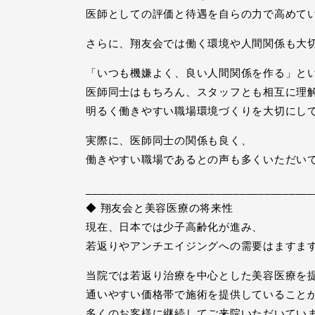
医師としての評価と待遇を自らの力で高めて
さらに、翔友会では働く環境や人間関係も大
「いつも機嫌よく、良い人間関係を作る」と
医師同士はもちろん、スタッフとも相互に理
明るく働きやすい職場環境づくりを大切にし
実際に、医師同士の関係も良く、
働きやすい職場であるとの声も多くいただい
_____________________________________
◆ 翔友会と美容医療の将来性
現在、日本では少子高齢化が進み、
若返りやアンチエイジングへの需要はますま
当院では若返り治療を中心とした美容医療を
通いやすい価格帯で施術を提供していること
多くのお客様に継続してご来院いただいてい