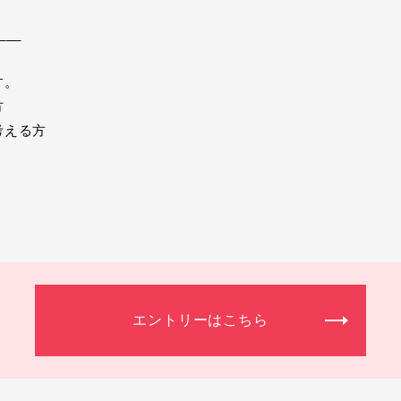
___
す。
方
考える方
エントリーはこちら