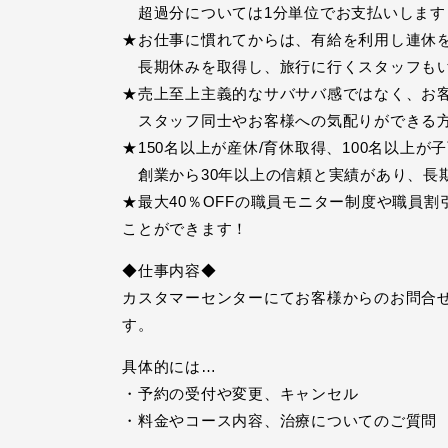
超過分については1分単位でお支払いします
★お仕事に慣れてからは、有給を利用し連休
長期休みを取得し、旅行に行くスタッフも
★売上至上主義的なサバサバ感ではなく、お
スタッフ同士やお客様への気配りができる方
★150名以上が産休/育休取得、100名以上が
創業から30年以上の信頼と実績があり、長
★最大40％OFFの職員モニター制度や職員
ことができます！
◆仕事内容◆
カスタマーセンターにてお客様からのお問合
す。
具体的には…
・予約の受付や変更、キャンセル
・料金やコース内容、治療についてのご質問