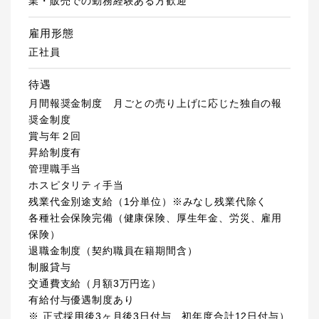
業・販売での勤務経験ある方歓迎
雇用形態
正社員
待遇
月間報奨金制度 月ごとの売り上げに応じた独自の報
奨金制度
賞与年２回
昇給制度有
管理職手当
ホスピタリティ手当
残業代金別途支給（1分単位）※みなし残業代除く
各種社会保険完備（健康保険、厚生年金、労災、雇用
保険）
退職金制度（契約職員在籍期間含）
制服貸与
交通費支給（月額3万円迄）
有給付与優遇制度あり
※ 正式採用後3ヶ月後3日付与、初年度合計12日付与）