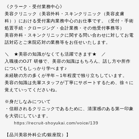
《クラーク・受付業務中心》
美容クリニック（美容外科・スキンクリニック（美容皮膚
科））における受付案内業務中心のお仕事です。（受付・手術
処置手続・クロージング・会計業務・その他受付事務等）
美容外科・スキンクリニックに関する問い合わせに対してお電
話対応とご来院応対の業務等をお任せいたします。
＼ ★美容の知識がなくても活躍できます★ ／
入職後のOJT 研修で、美容の知識はもちろん、話し方や所作
についてもしっかり学べます♪
未経験の方の多くが半年～1年程度で独り立ちしています。
美容の知識は先輩スタッフが丁寧にサポートするため、徐々に
覚えていってくださいね。
※身だしなみについて
・信頼されるクリニックであるために、清潔感のある第一印象
を大切にしています。
https://recruit-shoyukai.com/voice/139
【品川美容外科公式/銀座院）】