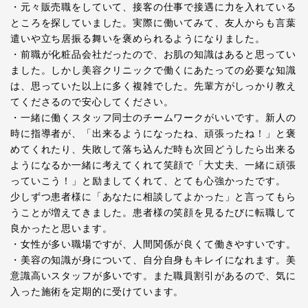
・元々販売職をしていて、接客の仕事で接遇に力を入れている
ところを探していました。実際に働いてみて、友人からも言葉
遣いや立ち居振る舞いを褒められるようになりました。
・前職が化粧品会社だったので、お肌の知識はあると思ってい
ました。しかし美容クリニックで働くにあたっての必要な知識
は、思っていた以上に多く複雑でした。先輩方がしっかり教え
てくださるので安心してください。
・一緒に働くスタッフ同士のチームワークがいいです。新人の
時に指導者が、「出来るようになったね、頑張ったね！」と褒
めてくれたり、失敗して落ち込んだ時も次回どうしたら出来る
ようになるか一緒に考えてくれて笑顔で「大丈夫、一緒に頑張
っていこう！」と励ましてくれて、とても心強かったです。
少しずつ患者様に「あなたに相談してよかった」と言ってもら
うことが増えてきました。患者様の笑顔を見るたびに転職して
良かったと思います。
・女性が多い職場ですが、人間関係が良くて働きやすいです。
・美容の知識が身について、自分自身もキレイになれます。美
意識高いスタッフが多いです。また職員割引があるので、気に
入った施術を定期的に受けています。