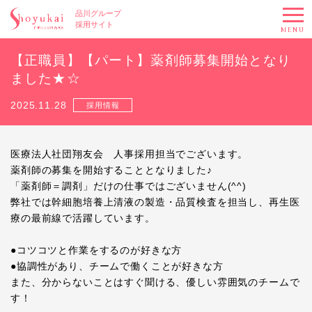
品川グループ
採用サイト
MENU
【正職員】【パート】薬剤師募集開始となり
ました★☆
2025.11.28
採用情報
医療法人社団翔友会 人事採用担当でございます。
薬剤師の募集を開始することとなりました♪
「薬剤師＝調剤」だけの仕事ではございません(^^)
弊社では幹細胞培養上清液の製造・品質検査を担当し、再生医
療の最前線で活躍しています。
●コツコツと作業をするのが好きな方
●協調性があり、チームで働くことが好きな方
また、分からないことはすぐ聞ける、優しい雰囲気のチームで
す！