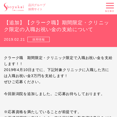
品川グループ
採用サイト
MENU
【追加】【クラーク職】期間限定・クリニッ
ク限定の入職お祝い金の支給について
2019.02.21
採用情報
クラーク職 期間限定・クリニック限定で入職お祝い金を支給
します！！
2019
年
4
月
10
日までに、下記対象クリニックに入職した方に
は入職お祝い金
3
万円を支給します！
ぜひご応募ください。
今回新潟院を追加しました。ご応募お待ちしております。
※
応募資格を満たしていることが前提です。