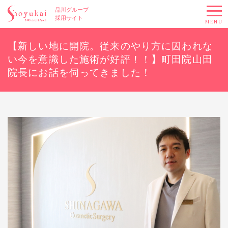
品川グループ
採用サイト
MENU
【新しい地に開院。従来のやり方に囚われな
い今を意識した施術が好評！！】町田院山田
院長にお話を伺ってきました！