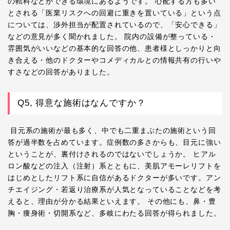
の転科などができる環境にあるようです。 心配する方も多い
とされる「医業リスクへの回避に重きを置いている」という点
については、渉外担当が配置されているので、「安心できる」
などの意見が多く聞かれました。 院内の設備が整っている・
雰囲気がいいなどの基本的な回答の他、患者様としっかりと向
き合える・他のドクターやコメディカルとの情報共有の行いや
すさなどの回答がありました。
Q5, 得意な施術はなんですか？
目元系の施術が最も多く、中でも二重まぶたの施術という回
答が過半数を占めています。症例数の多さからも、目元に強い
ということが、裏付けされるのではないでしょうか。 ヒアル
ロン酸などの注入（注射）系とともに、美肌アモーレリフトを
はじめとしたリフト系に自信があるドクターが多いです。アン
チエイジング・若返り治療系が人気となっていることなどを考
えると、理由が分かる結果といえます。 その他にも、鼻・豊
胸・痩身術・切開系など、多岐にわたる回答が得られました。