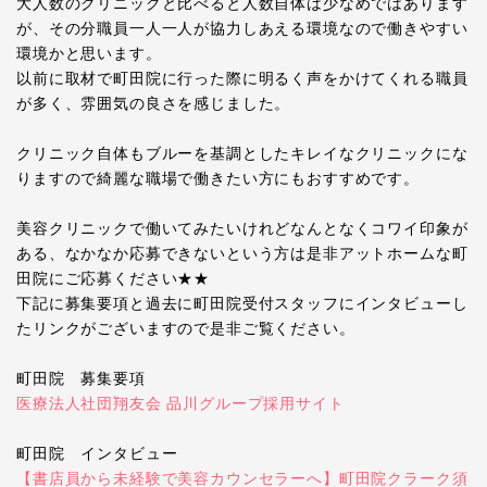
大人数のクリニックと比べると人数自体は少なめではあります
が、その分職員一人一人が協力しあえる環境なので働きやすい
環境かと思います。
以前に取材で町田院に行った際に明るく声をかけてくれる職員
が多く、雰囲気の良さを感じました。
クリニック自体もブルーを基調としたキレイなクリニックにな
りますので綺麗な職場で働きたい方にもおすすめです。
美容クリニックで働いてみたいけれどなんとなくコワイ印象が
ある、なかなか応募できないという方は是非アットホームな町
田院にご応募ください★★
下記に募集要項と過去に町田院受付スタッフにインタビューし
たリンクがございますので是非ご覧ください。
町田院 募集要項
医療法人社団翔友会 品川グループ採用サイト
町田院 インタビュー
【書店員から未経験で美容カウンセラーへ】町田院クラーク須