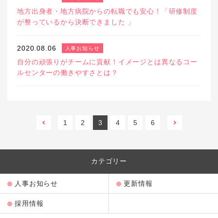
地方出身者・地方病院からの転職でも安心！「研修制度
が整っているから決断できました 」
2020.08.06
人事お知らせ
自分の頑張りがチームに貢献！イメージとは異なるコー
ルセンターの働きやすさとは？
前へ
1
2
3
4
5
6
次へ
カテゴリー
人事お知らせ
更新情報
採用情報