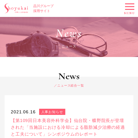
品川グループ
採用サイト
MENU
News
ニュース
News
ニュース総合一覧
2021.06.16
人事お知らせ
【第109回日本美容外科学会】仙台院・蝶野院長が登壇
された「当施設における冷却による脂肪減少治療の経過
と工夫について」シンポジウムのレポート