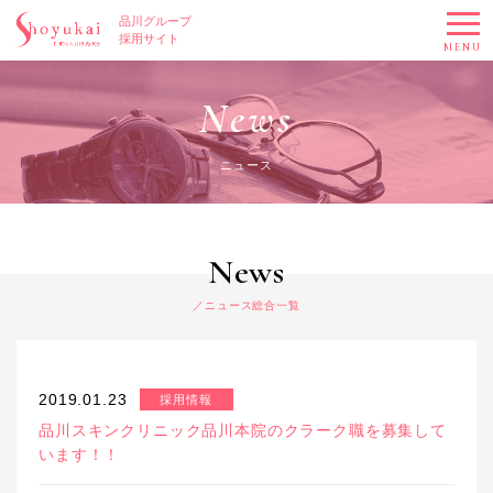
品川グループ
採用サイト
MENU
News
ニュース
News
ニュース総合一覧
2019.01.23
採用情報
品川スキンクリニック品川本院のクラーク職を募集して
います！！