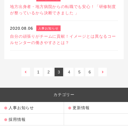
地方出身者・地方病院からの転職でも安心！「研修制度
が整っているから決断できました 」
2020.08.06
人事お知らせ
自分の頑張りがチームに貢献！イメージとは異なるコー
ルセンターの働きやすさとは？
前へ
1
2
3
4
5
6
次へ
カテゴリー
人事お知らせ
更新情報
採用情報