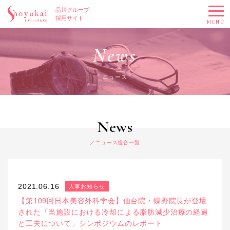
品川グループ
採用サイト
MENU
News
ニュース
News
ニュース総合一覧
2021.06.16
人事お知らせ
【第109回日本美容外科学会】仙台院・蝶野院長が登壇
された「当施設における冷却による脂肪減少治療の経過
と工夫について」シンポジウムのレポート